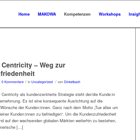
Home
MAKOWA
Kompetenzen
Workshops
Insig
Centricity – Weg zur
riedenheit
/
/
0 Kommentare
in
Uncategorized
von
Dinkelbach
Centricity als kundenzentrierte Strategie steht der/die Kunde:in
ernehmung. Es ist eine konsequente Ausrichtung auf die
 Wünsche der Kunden:innen. Ganz nach dem Motto „Tue alles um
deiner Kunden:innen zu befriedigen“. Um die Kundenzufriedenheit
und auf den wachsenden globalen Märkten weiterhin zu bestehen,
hmerische […]