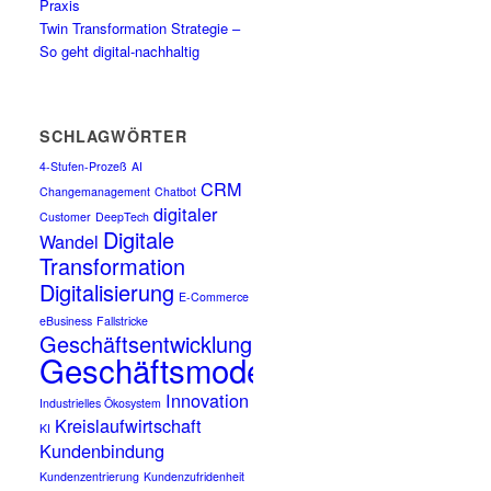
Praxis
Twin Transformation Strategie –
So geht digital-nachhaltig
SCHLAGWÖRTER
4-Stufen-Prozeß
AI
CRM
Changemanagement
Chatbot
digitaler
Customer
DeepTech
Digitale
Wandel
Transformation
Digitalisierung
E-Commerce
eBusiness
Fallstricke
Geschäftsentwicklung
Geschäftsmodell
Innovation
Industrielles Ökosystem
Kreislaufwirtschaft
KI
Kundenbindung
Kundenzentrierung
Kundenzufridenheit