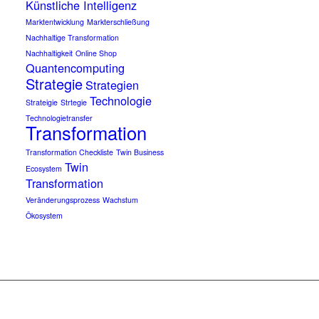
Künstliche Intelligenz
Marktentwicklung
Markterschließung
Nachhaltige Transformation
Nachhaltigkeit
Online Shop
Quantencomputing
Strategie
Strategien
Technologie
Strateigie
Strtegie
Technologietransfer
Transformation
Transformation Checkliste
Twin Business
Twin
Ecosystem
Transformation
Veränderungsprozess
Wachstum
Ökosystem