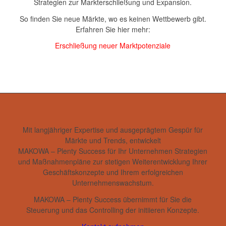
Strategien zur Markterschließung und Expansion.
So finden Sie neue Märkte, wo es keinen Wettbewerb gibt.
Erfahren Sie hier mehr:
Erschließung neuer Marktpotenziale
Mit langjähriger Expertise und ausgeprägtem Gespür für
Märkte und Trends, entwickelt
MAKOWA
– Plenty Success
für Ihr Unternehmen Strategien
und Maßnahmenpläne zur stetigen Weiterentwicklung Ihrer
Geschäftskonzepte und Ihrem erfolgreichen
Unternehmenswachstum.
MAKOWA
– Plenty Success
übernimmt für Sie die
Steuerung und das Controlling der initiieren Konzepte.