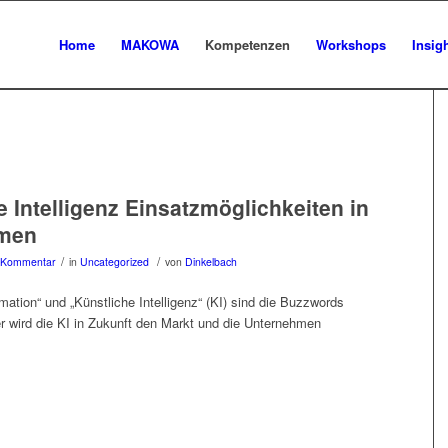
Home
MAKOWA
Kompetenzen
Workshops
Insig
e Intelligenz Einsatzmöglichkeiten in
men
/
/
 Kommentar
in
Uncategorized
von
Dinkelbach
rmation“ und „Künstliche Intelligenz“ (KI) sind die Buzzwords
er wird die KI in Zukunft den Markt und die Unternehmen