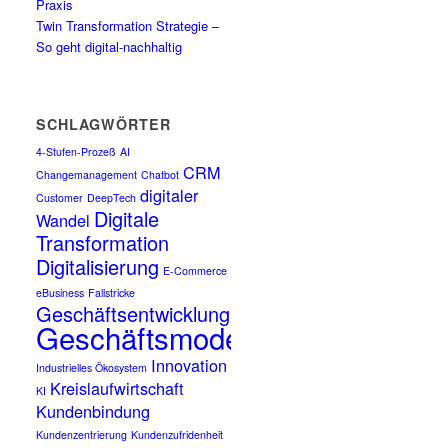
Praxis
Twin Transformation Strategie –
So geht digital-nachhaltig
SCHLAGWÖRTER
4-Stufen-Prozeß
AI
CRM
Changemanagement
Chatbot
digitaler
Customer
DeepTech
Digitale
Wandel
Transformation
Digitalisierung
E-Commerce
eBusiness
Fallstricke
Geschäftsentwicklung
Geschäftsmodell
Innovation
Industrielles Ökosystem
Kreislaufwirtschaft
KI
Kundenbindung
Kundenzentrierung
Kundenzufridenheit