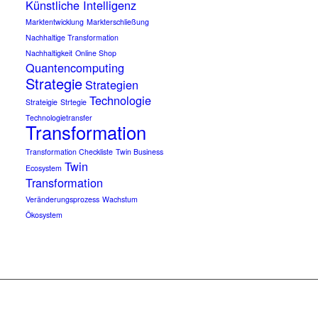
Künstliche Intelligenz
Marktentwicklung
Markterschließung
Nachhaltige Transformation
Nachhaltigkeit
Online Shop
Quantencomputing
Strategie
Strategien
Technologie
Strateigie
Strtegie
Technologietransfer
Transformation
Transformation Checkliste
Twin Business
Twin
Ecosystem
Transformation
Veränderungsprozess
Wachstum
Ökosystem