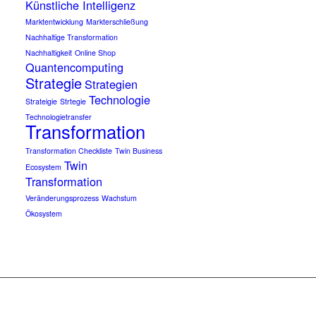
Künstliche Intelligenz
Marktentwicklung
Markterschließung
Nachhaltige Transformation
Nachhaltigkeit
Online Shop
Quantencomputing
Strategie
Strategien
Technologie
Strateigie
Strtegie
Technologietransfer
Transformation
Transformation Checkliste
Twin Business
Twin
Ecosystem
Transformation
Veränderungsprozess
Wachstum
Ökosystem