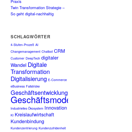
Praxis
Twin Transformation Strategie –
So geht digital-nachhaltig
SCHLAGWÖRTER
4-Stufen-Prozeß
AI
CRM
Changemanagement
Chatbot
digitaler
Customer
DeepTech
Digitale
Wandel
Transformation
Digitalisierung
E-Commerce
eBusiness
Fallstricke
Geschäftsentwicklung
Geschäftsmodell
Innovation
Industrielles Ökosystem
Kreislaufwirtschaft
KI
Kundenbindung
Kundenzentrierung
Kundenzufridenheit