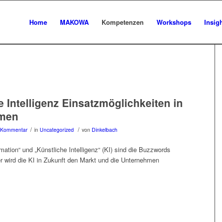
Home
MAKOWA
Kompetenzen
Workshops
Insig
e Intelligenz Einsatzmöglichkeiten in
men
/
/
 Kommentar
in
Uncategorized
von
Dinkelbach
rmation“ und „Künstliche Intelligenz“ (KI) sind die Buzzwords
er wird die KI in Zukunft den Markt und die Unternehmen