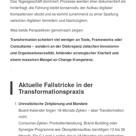
Das Tagesgeschäft dominiert, Prozesse werden eher dokumentiert als
hinterfragt, die Führung bleibt konservativ, der Aufbau digitaler
Kompetenzen stockt und es kommt zunehmend zu einer Spaltung
zwischen digitalen Vorreitern und Nachzüglern.
Was beide Perspektiven gemeinsam zeigen:
Transformation scheitert viel weniger an
Tools, Frameworks oder
Consultants – son
dern an der Diskrepanz zwischen Investoren-
und Organisationsrealität, fehlender strategischer Klarheit und
einem massiven Mangel an Change-Kompetenz.
.
Aktuelle Fallstricke in der
Transformationspraxis
Unrealistische Zeitplanung und Mandate
Board-Kalender folgen 18-Monats-Zyklen – aber Transformation
nicht.
Consumer-Zyklen, Produktentwicklung, Brand-Building oder
Synergie-Programme wie Ökosystemaufbau benötigen 12 bis 36
Monate. Ein C-Level-Leader, der in 18 Monaten ein vollständige