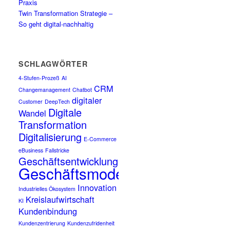
Praxis
Twin Transformation Strategie –
So geht digital-nachhaltig
SCHLAGWÖRTER
4-Stufen-Prozeß
AI
CRM
Changemanagement
Chatbot
digitaler
Customer
DeepTech
Digitale
Wandel
Transformation
Digitalisierung
E-Commerce
eBusiness
Fallstricke
Geschäftsentwicklung
Geschäftsmodell
Innovation
Industrielles Ökosystem
Kreislaufwirtschaft
KI
Kundenbindung
Kundenzentrierung
Kundenzufridenheit