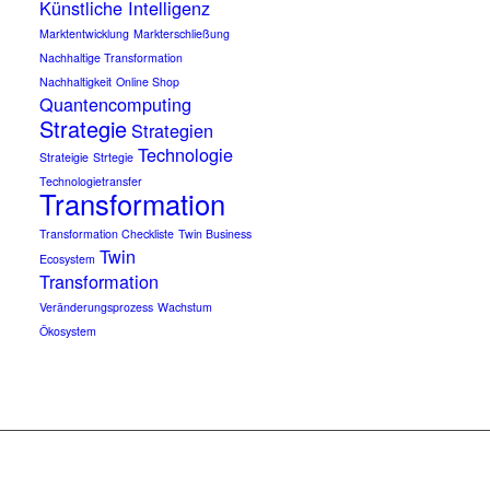
Künstliche Intelligenz
Marktentwicklung
Markterschließung
Nachhaltige Transformation
Nachhaltigkeit
Online Shop
Quantencomputing
Strategie
Strategien
Technologie
Strateigie
Strtegie
Technologietransfer
Transformation
Transformation Checkliste
Twin Business
Twin
Ecosystem
Transformation
Veränderungsprozess
Wachstum
Ökosystem