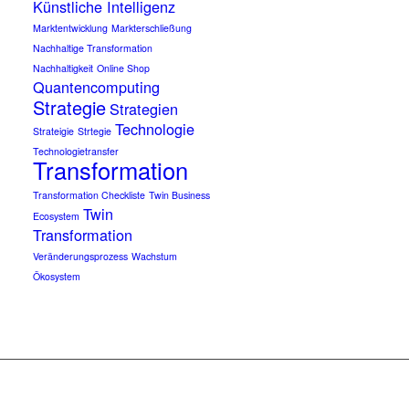
Künstliche Intelligenz
Marktentwicklung
Markterschließung
Nachhaltige Transformation
Nachhaltigkeit
Online Shop
Quantencomputing
Strategie
Strategien
Technologie
Strateigie
Strtegie
Technologietransfer
Transformation
Transformation Checkliste
Twin Business
Twin
Ecosystem
Transformation
Veränderungsprozess
Wachstum
Ökosystem