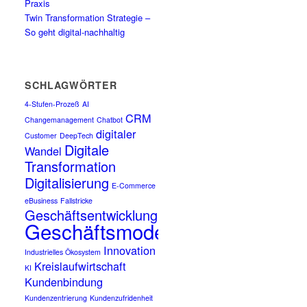
Praxis
Twin Transformation Strategie –
So geht digital-nachhaltig
SCHLAGWÖRTER
4-Stufen-Prozeß
AI
CRM
Changemanagement
Chatbot
digitaler
Customer
DeepTech
Digitale
Wandel
Transformation
Digitalisierung
E-Commerce
eBusiness
Fallstricke
Geschäftsentwicklung
Geschäftsmodell
Innovation
Industrielles Ökosystem
Kreislaufwirtschaft
KI
Kundenbindung
Kundenzentrierung
Kundenzufridenheit