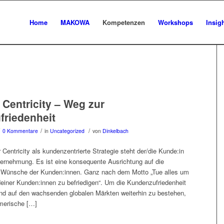
Home
MAKOWA
Kompetenzen
Workshops
Insig
Centricity – Weg zur
riedenheit
/
/
0 Kommentare
in
Uncategorized
von
Dinkelbach
Centricity als kundenzentrierte Strategie steht der/die Kunde:in
ernehmung. Es ist eine konsequente Ausrichtung auf die
 Wünsche der Kunden:innen. Ganz nach dem Motto „Tue alles um
deiner Kunden:innen zu befriedigen“. Um die Kundenzufriedenheit
und auf den wachsenden globalen Märkten weiterhin zu bestehen,
hmerische […]