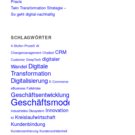
Praxis
Twin Transformation Strategie –
So geht digital-nachhaltig
SCHLAGWÖRTER
4-Stufen-Prozeß
AI
CRM
Changemanagement
Chatbot
digitaler
Customer
DeepTech
Digitale
Wandel
Transformation
Digitalisierung
E-Commerce
eBusiness
Fallstricke
Geschäftsentwicklung
Geschäftsmodell
Innovation
Industrielles Ökosystem
Kreislaufwirtschaft
KI
Kundenbindung
Kundenzentrierung
Kundenzufridenheit