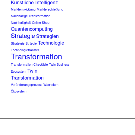
Künstliche Intelligenz
Marktentwicklung
Markterschließung
Nachhaltige Transformation
Nachhaltigkeit
Online Shop
Quantencomputing
Strategie
Strategien
Technologie
Strateigie
Strtegie
Technologietransfer
Transformation
Transformation Checkliste
Twin Business
Twin
Ecosystem
Transformation
Veränderungsprozess
Wachstum
Ökosystem